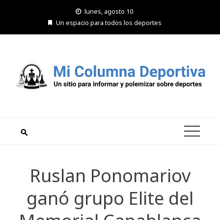
Saltar
lunes, agosto 10
al
Un espacio para todos los deportes
contenido
Ruslan Ponomariov
ganó grupo Elite del