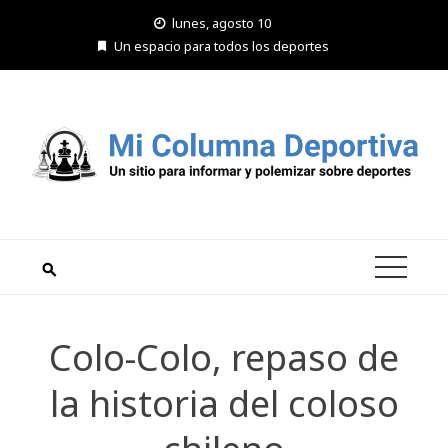
Saltar
lunes, agosto 10
al
Un espacio para todos los deportes
contenido
Colo-Colo, repaso de
la historia del coloso