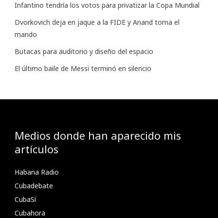
Infantino tendría los votos para privatizar la Copa Mundial
Dvorkovich deja en jaque a la FIDE y Anand toma el
mando
Butacas para auditorio y diseño del espacio
El último baile de Messi terminó en silencio
Medios donde han aparecido mis
artículos
Habana Radio
Cubadebate
CubaSí
Cubahora