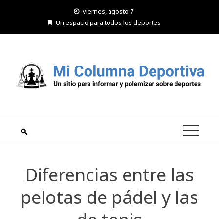
Saltar
viernes, agosto 7
al
Un espacio para todos los deportes
contenido
Diferencias entre las
pelotas de pádel y las