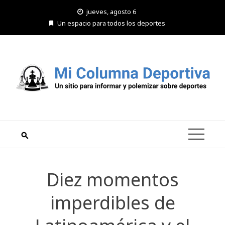
Saltar
jueves, agosto 6
al
Un espacio para todos los deportes
contenido
Diez momentos
imperdibles de