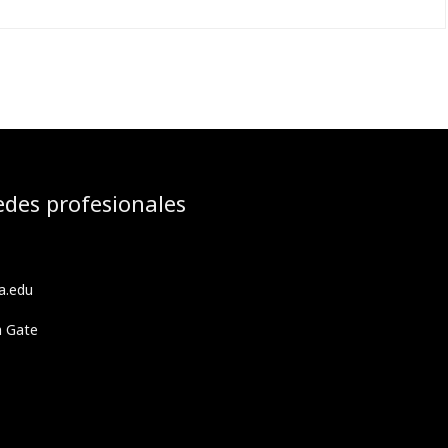
edes profesionales
a.edu
h Gate