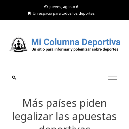
Saltar
jueves, agosto 6
al
Un espacio para todos los deportes
contenido
Más países piden
legalizar las apuestas