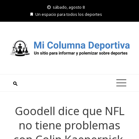
Saltar
sábado, agosto 8
al
Un espacio para todos los deportes
contenido
Goodell dice que NFL
no tiene problemas