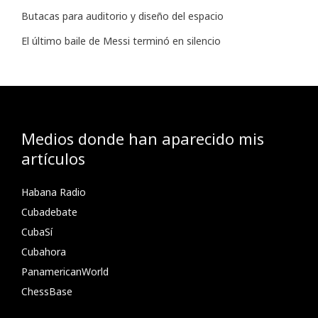
Butacas para auditorio y diseño del espacio
El último baile de Messi terminó en silencio
Medios donde han aparecido mis
artículos
Habana Radio
Cubadebate
CubaSí
Cubahora
PanamericanWorld
ChessBase