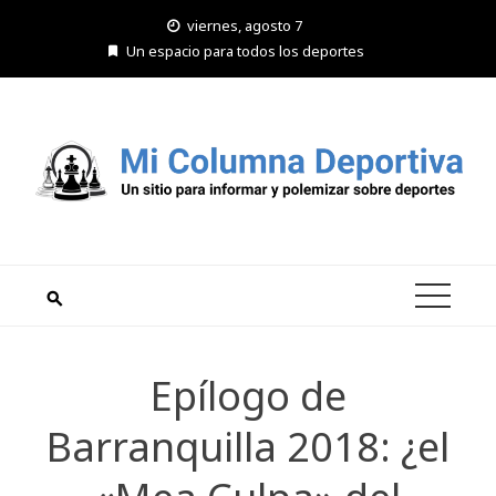
Saltar
viernes, agosto 7
al
Un espacio para todos los deportes
contenido
Epílogo de
Barranquilla 2018: ¿el