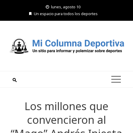
Saltar
lunes, agosto 10
al
Un espacio para todos los deportes
contenido
Los millones que
convencieron al