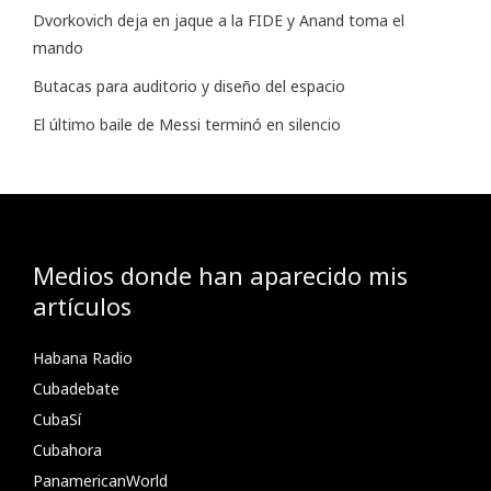
Dvorkovich deja en jaque a la FIDE y Anand toma el
mando
Butacas para auditorio y diseño del espacio
El último baile de Messi terminó en silencio
Medios donde han aparecido mis
artículos
Habana Radio
Cubadebate
CubaSí
Cubahora
PanamericanWorld