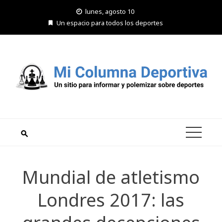
Saltar
lunes, agosto 10
al
Un espacio para todos los deportes
contenido
Mundial de atletismo
Londres 2017: las