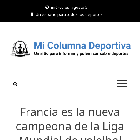
Saltar
miércoles, agosto 5
al
Un espacio para todos los deportes
contenido
Francia es la nueva
campeona de la Liga