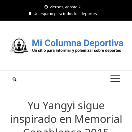
Saltar
viernes, agosto 7
al
Un espacio para todos los deportes
contenido
Yu Yangyi sigue
inspirado en Memorial