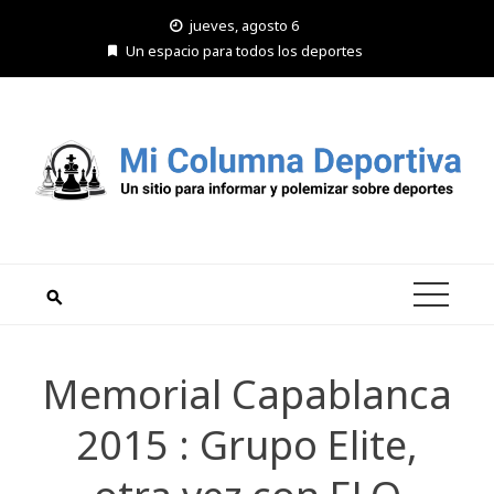
Saltar
jueves, agosto 6
al
Un espacio para todos los deportes
contenido
Memorial Capablanca
2015 : Grupo Elite,