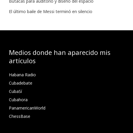
Butacas para auditorio y diseño del espacio
El último baile de Messi terminó en silencio
Medios donde han aparecido mis
artículos
Habana Radio
Cubadebate
CubaSí
Cubahora
PanamericanWorld
ChessBase