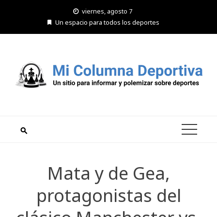
Saltar
viernes, agosto 7
al
Un espacio para todos los deportes
contenido
Mata y de Gea,
protagonistas del