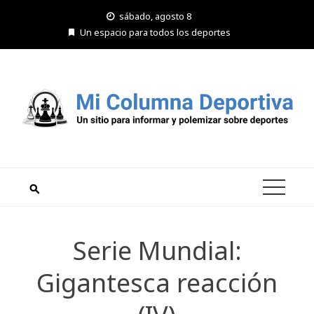
Saltar
sábado, agosto 8
al
Un espacio para todos los deportes
contenido
Serie Mundial:
Gigantesca reacción