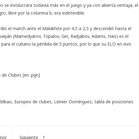
ro se involucrara todavía más en el juego y ya con abierta ventaja, el
ro, libre por la columna b, era indetenible.
erdió el match ante el Malakhite por 4,5 a 2,5 y descendió hasta el
baiyán (Mamedyarov, Topalov, Giri, Radjabov, Adams, Hao) es el
ó para el cubano la pérdida de 5 puntos, por lo que su ELO en vivo
 de Clubes
[en .pgn]
Bilbao
,
Europeo de clubes
,
Leinier Domínguez
,
tabla de posiciones
rior
Siguiente