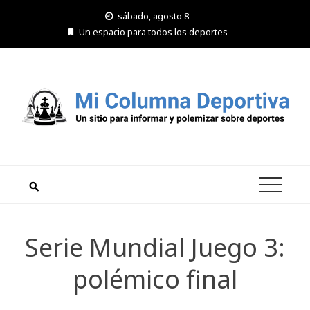
Saltar
sábado, agosto 8
al
Un espacio para todos los deportes
contenido
Serie Mundial Juego 3:
polémico final