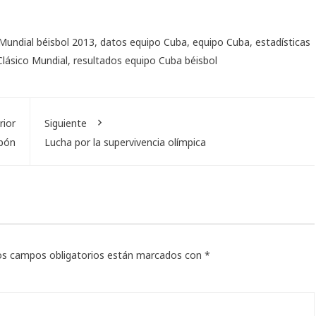
 Mundial béisbol 2013
,
datos equipo Cuba
,
equipo Cuba
,
estadísticas
 Clásico Mundial
,
resultados equipo Cuba béisbol
rior
Siguiente
apón
Lucha por la supervivencia olímpica
os campos obligatorios están marcados con
*