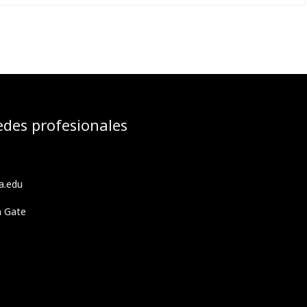
edes profesionales
a.edu
h Gate