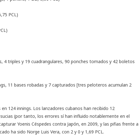
 6,75 PCL)
PCL)
es, 4 triples y 19 cuadrangulares, 90 ponches tomados y 42 boletos
ngs, 11 bases robadas y 7 capturados [tres peloteros acumulan 2
s en 124 innings. Los lanzadores cubanos han recibido 12
sucias (por tanto, los errores sí han influido notablemente en el
apturar Yoenis Céspedes contra Japón, en 2009, y las pifias frente a
ado ha sido Norge Luis Vera, con 2 y 0 y 1,69 PCL.