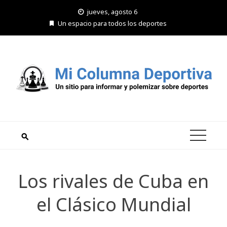
Saltar
jueves, agosto 6
al
Un espacio para todos los deportes
contenido
Los rivales de Cuba en
el Clásico Mundial