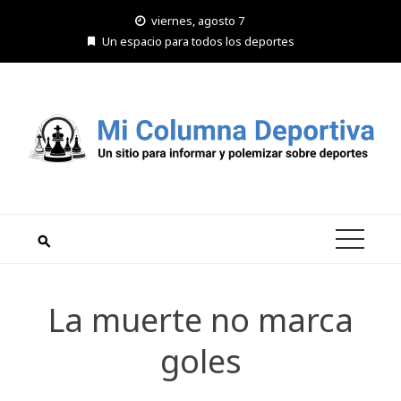
Saltar
viernes, agosto 7
al
Un espacio para todos los deportes
contenido
La muerte no marca
goles