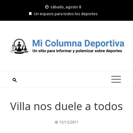
Saltar
sábado, agosto 8
al
Un espacio para todos los deportes
contenido
Villa nos duele a todos
15/12/2011