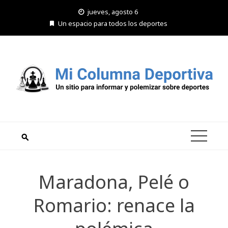
Saltar
jueves, agosto 6
al
Un espacio para todos los deportes
contenido
Maradona, Pelé o
Romario: renace la