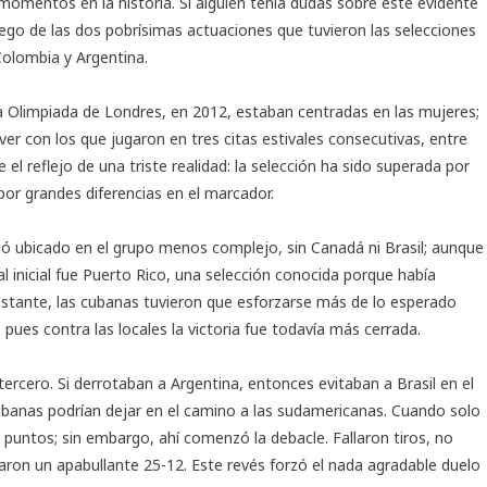
omentos en la historia. Si alguien tenía dudas sobre este evidente
o de las dos pobrísimas actuaciones que tuvieron las selecciones
Colombia
y
Argentina
.
a Olimpiada de Londres, en 2012, estaban centradas en las mujeres;
er con los que jugaron en tres citas estivales consecutivas, entre
 el reflejo de una triste realidad: la selección ha sido superada por
por grandes diferencias en el marcador.
dó ubicado en el grupo menos complejo, sin Canadá ni Brasil; aunque
val inicial fue Puerto Rico, una selección conocida porque había
stante, las cubanas tuvieron que esforzarse más de lo esperado
 pues contra las locales la victoria fue todavía más cerrada.
tercero. Si derrotaban a Argentina, entonces evitaban a Brasil en el
cubanas podrían dejar en el camino a las sudamericanas. Cuando solo
e puntos; sin embargo, ahí comenzó la debacle. Fallaron tiros, no
raron un apabullante 25-12. Este revés forzó el nada agradable duelo