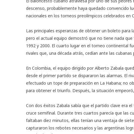
El baloncesto cubano atraviesa por uno de sus peores m
descenso, probablemente haya quedado convencido lueg
nacionales en los torneos preolímpicos celebrados en
Las principales esperanzas de obtener un boleto para l
pero el actual equipo demostró que no tiene nada que v
1992 y 2000. El cuarto lugar en el torneo continental fue
rivales que, una década atrás, cedían ante las cubanas 
En Colombia, el equipo dirigido por Alberto Zabala que
desde el primer partido se dispararon las alarmas. El ri
efectuado un tope de preparación en La Habana; no ob
para obtener el triunfo. Después, la situación empeoró,
Con dos éxitos Zabala sabía que el partido clave era el 
cruce semifinal. Durante tres cuartos parecía que las 
faltaban diez minutos, ellas tenían una ventaja de siet
capturaron los rebotes necesarios y las argentinas log