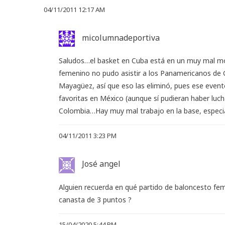
04/11/2011 12:17 AM
micolumnadeportiva
Saludos…el basket en Cuba está en un muy mal m
femenino no pudo asistir a los Panamericanos de 
Mayagüez, así que eso las eliminó, pues ese evento
favoritas en México (aunque sí pudieran haber luc
Colombia…Hay muy mal trabajo en la base, especi
04/11/2011 3:23 PM
José angel
Alguien recuerda en qué partido de baloncesto fe
canasta de 3 puntos ?
15/04/2020 5:44 PM