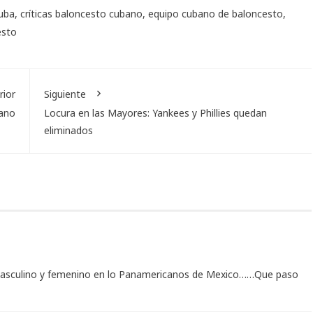
uba
,
críticas baloncesto cubano
,
equipo cubano de baloncesto
,
esto
rior
Siguiente
bano
Locura en las Mayores: Yankees y Phillies quedan
eliminados
 masculino y femenino en lo Panamericanos de Mexico……Que paso