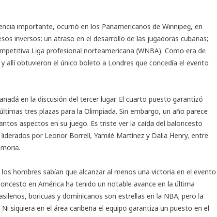
tencia importante, ocurrió en los Panamericanos de Winnipeg, en
sos inversos: un atraso en el desarrollo de las jugadoras cubanas;
competitiva Liga profesional norteamericana (WNBA). Como era de
l y allí obtuvieron el único boleto a Londres que concedía el evento
adá en la discusión del tercer lugar. El cuarto puesto garantizó
últimas tres plazas para la Olimpiada. Sin embargo, un año parece
tos aspectos en su juego. Es triste ver la caída del baloncesto
 liderados por
Leonor Borrell
,
Yamilé Martínez
y Dalia Henry, entre
emoria.
 los hombres sabían que alcanzar al menos una victoria en el evento
aloncesto en América ha tenido un notable avance en la última
rasileños, boricuas y dominicanos son estrellas en la NBA; pero la
i siquiera en el área caribeña el equipo garantiza un puesto en el