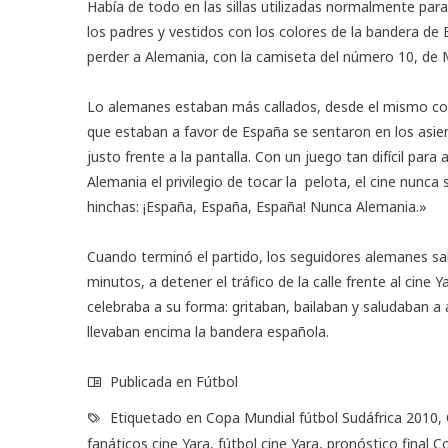
Había de todo en las sillas utilizadas normalmente para
los padres y vestidos con los colores de la bandera de
perder a Alemania, con la camiseta del número 10, de 
Lo alemanes estaban más callados, desde el mismo comi
que estaban a favor de España se sentaron en los asie
justo frente a la pantalla. Con un juego tan difícil par
Alemania el privilegio de tocar la pelota, el cine nunca
hinchas: ¡España, España, España! Nunca Alemania.»
Cuando terminó el partido, los seguidores alemanes sal
minutos, a detener el tráfico de la calle frente al cine 
celebraba a su forma: gritaban, bailaban y saludaban a
llevaban encima la bandera española.
Publicada en
Fútbol
Etiquetado en
Copa Mundial fútbol Sudáfrica 2010
,
fanáticos cine Yara
,
fútbol cine Yara
,
pronóstico final C