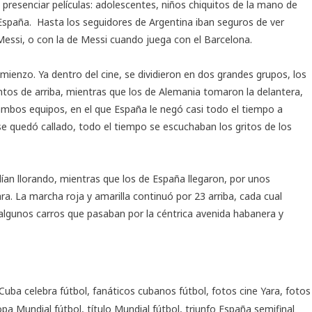
 presenciar películas: adolescentes, niños chiquitos de la mano de
 España. Hasta los seguidores de Argentina iban seguros de ver
Messi, o con la de Messi cuando juega con el Barcelona.
enzo. Ya dentro del cine, se dividieron en dos grandes grupos, los
ntos de arriba, mientras que los de Alemania tomaron la delantera,
a ambos equipos, en el que España le negó casi todo el tiempo a
 se quedó callado, todo el tiempo se escuchaban los gritos de los
ían llorando, mientras que los de España llegaron, por unos
Yara. La marcha roja y amarilla continuó por 23 arriba, cada cual
 algunos carros que pasaban por la céntrica avenida habanera y
Cuba celebra fútbol
,
fanáticos cubanos fútbol
,
fotos cine Yara
,
fotos
opa Mundial fútbol
,
título Mundial fútbol
,
triunfo España semifinal