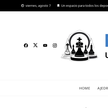
Saltar
viernes, agosto 7
Un espacio para todos los depo
al
contenido
HOME
AJED