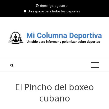
Saltar
domingo, agosto 9
al
Un espacio para todos los deportes
contenido
El Pincho del boxeo
cubano