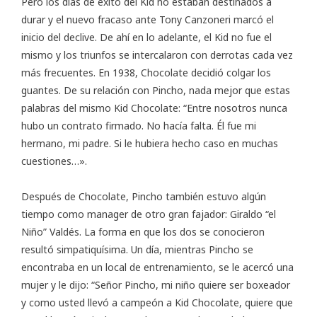
Pero los días de éxito del Kid no estaban destinados a
durar y el nuevo fracaso ante Tony Canzoneri marcó el
inicio del declive. De ahí en lo adelante, el Kid no fue el
mismo y los triunfos se intercalaron con derrotas cada vez
más frecuentes. En 1938, Chocolate decidió colgar los
guantes. De su relación con Pincho, nada mejor que estas
palabras del mismo Kid Chocolate: “Entre nosotros nunca
hubo un contrato firmado. No hacía falta. Él fue mi
hermano, mi padre. Si le hubiera hecho caso en muchas
cuestiones…».
Después de Chocolate, Pincho también estuvo algún
tiempo como manager de otro gran fajador: Giraldo “el
Niño” Valdés. La forma en que los dos se conocieron
resultó simpatiquísima. Un día, mientras Pincho se
encontraba en un local de entrenamiento, se le acercó una
mujer y le dijo: “Señor Pincho, mi niño quiere ser boxeador
y como usted llevó a campeón a Kid Chocolate, quiere que