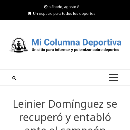
Saltar
sábado, agosto 8
al
Un espacio para todos los deportes
contenido
Leinier Domínguez se
recuperó y entabló