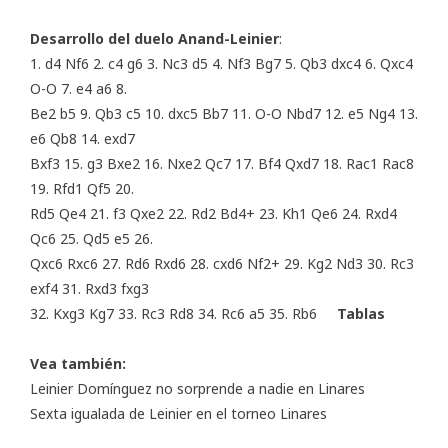
Desarrollo del duelo Anand-Leinier
:
1. d4 Nf6 2. c4 g6 3. Nc3 d5 4. Nf3 Bg7 5. Qb3 dxc4 6. Qxc4
O-O 7. e4 a6 8.
Be2 b5 9. Qb3 c5 10. dxc5 Bb7 11. O-O Nbd7 12. e5 Ng4 13.
e6 Qb8 14. exd7
Bxf3 15. g3 Bxe2 16. Nxe2 Qc7 17. Bf4 Qxd7 18. Rac1 Rac8
19. Rfd1 Qf5 20.
Rd5 Qe4 21. f3 Qxe2 22. Rd2 Bd4+ 23. Kh1 Qe6 24. Rxd4
Qc6 25. Qd5 e5 26.
Qxc6 Rxc6 27. Rd6 Rxd6 28. cxd6 Nf2+ 29. Kg2 Nd3 30. Rc3
exf4 31. Rxd3 fxg3
32. Kxg3 Kg7 33. Rc3 Rd8 34. Rc6 a5 35. Rb6
Tablas
Vea también:
Leinier Domínguez no sorprende a nadie en Linares
Sexta igualada de Leinier en el torneo Linares