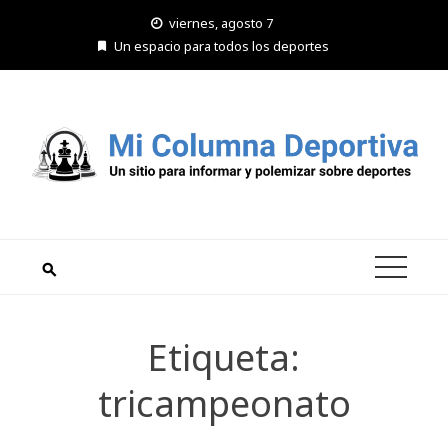
Saltar
viernes, agosto 7
al
Un espacio para todos los deportes
contenido
Etiqueta:
tricampeonato