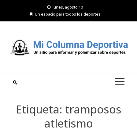
Saltar
lunes, agosto 10
al
Un espacio para todos los deportes
contenido
Etiqueta:
tramposos
atletismo