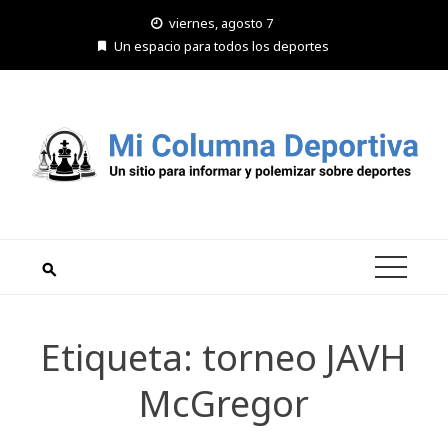
Saltar
viernes, agosto 7
al
Un espacio para todos los deportes
contenido
Etiqueta:
torneo JAVH
McGregor