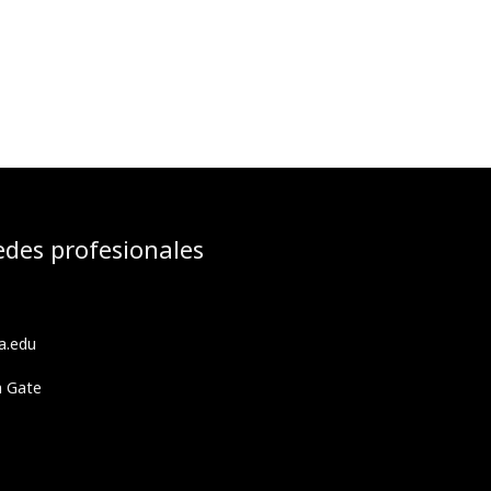
edes profesionales
a.edu
h Gate