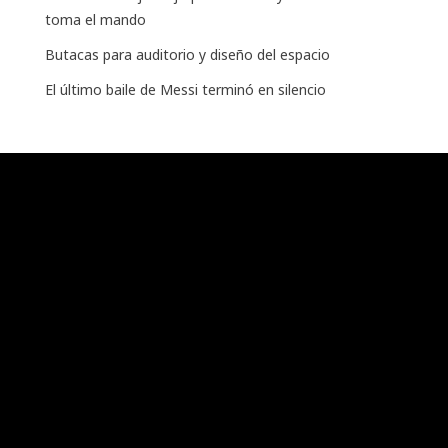
toma el mando
Butacas para auditorio y diseño del espacio
El último baile de Messi terminó en silencio