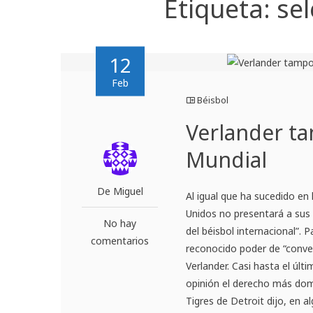
Etiqueta:
se
12
Feb
Béisbol
Verlander ta
Mundial
De Miguel
Al igual que ha sucedido en 
Unidos no presentará a sus
No hay
del béisbol internacional”. 
comentarios
reconocido poder de “conve
Verlander. Casi hasta el úl
opinión el derecho más domi
Tigres de Detroit dijo, en 