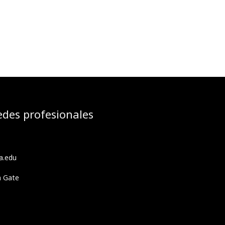
edes profesionales
a.edu
h Gate