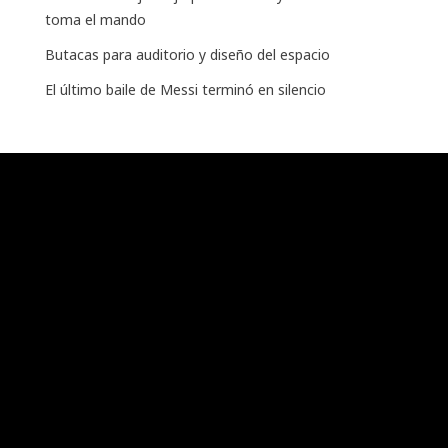
toma el mando
Butacas para auditorio y diseño del espacio
El último baile de Messi terminó en silencio