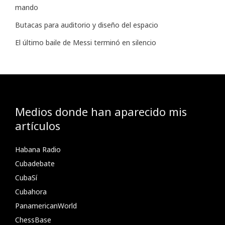
mando
Butacas para auditorio y diseño del espacio
El último baile de Messi terminó en silencio
Medios donde han aparecido mis
artículos
Habana Radio
Cubadebate
CubaSí
Cubahora
PanamericanWorld
ChessBase