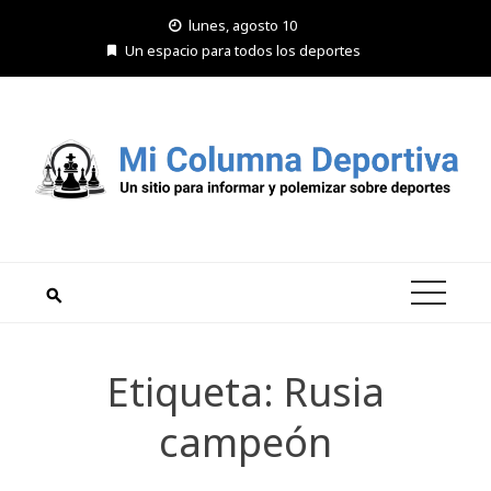
Saltar
lunes, agosto 10
al
Un espacio para todos los deportes
contenido
Etiqueta:
Rusia
campeón