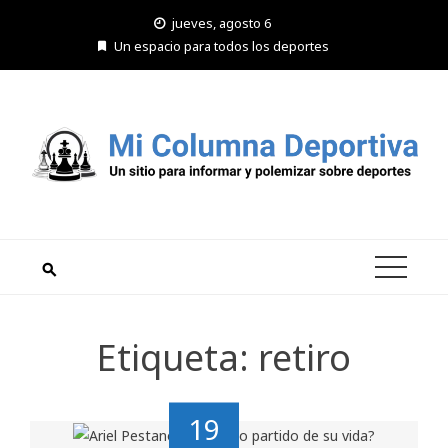
Saltar
jueves, agosto 6
al
Un espacio para todos los deportes
contenido
Etiqueta:
retiro
19