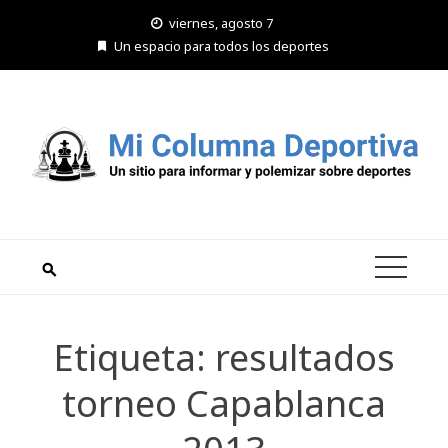
Saltar
viernes, agosto 7
al
Un espacio para todos los deportes
contenido
Etiqueta:
resultados
torneo Capablanca