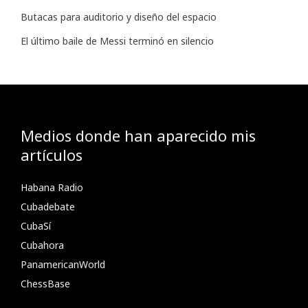
Butacas para auditorio y diseño del espacio
El último baile de Messi terminó en silencio
Medios donde han aparecido mis
artículos
Habana Radio
Cubadebate
CubaSí
Cubahora
PanamericanWorld
ChessBase