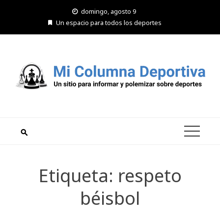
Saltar
domingo, agosto 9
al
Un espacio para todos los deportes
contenido
Etiqueta:
respeto
béisbol