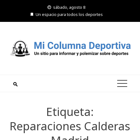
Saltar
sábado, agosto 8
al
Un espacio para todos los deportes
contenido
Etiqueta:
Reparaciones Calderas