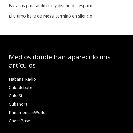
Butacas para auditorio y diseño del espacio
El último baile de Messi terminó en silencio
Medios donde han aparecido mis
artículos
Habana Radio
Cubadebate
CubaSí
Cubahora
PanamericanWorld
ChessBase