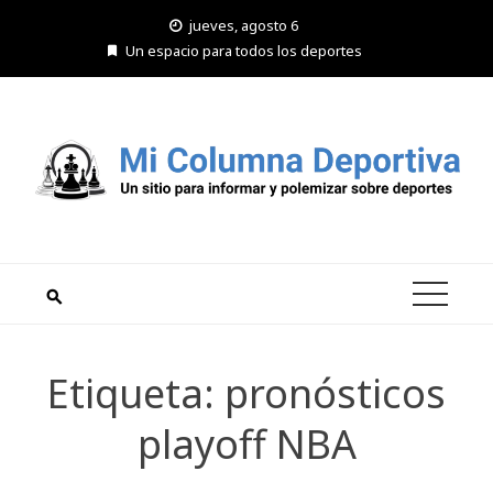
Saltar
jueves, agosto 6
al
Un espacio para todos los deportes
contenido
Etiqueta:
pronósticos
playoff NBA