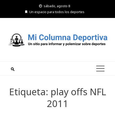
Saltar
sábado, agosto 8
al
Un espacio para todos los deportes
contenido
Etiqueta:
play offs NFL
2011