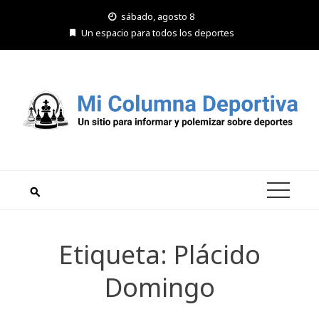
Saltar
sábado, agosto 8
al
Un espacio para todos los deportes
contenido
Etiqueta:
Plácido
Domingo