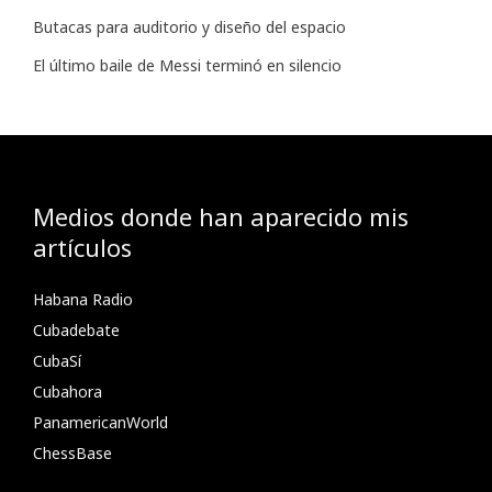
Butacas para auditorio y diseño del espacio
El último baile de Messi terminó en silencio
Medios donde han aparecido mis
artículos
Habana Radio
Cubadebate
CubaSí
Cubahora
PanamericanWorld
ChessBase