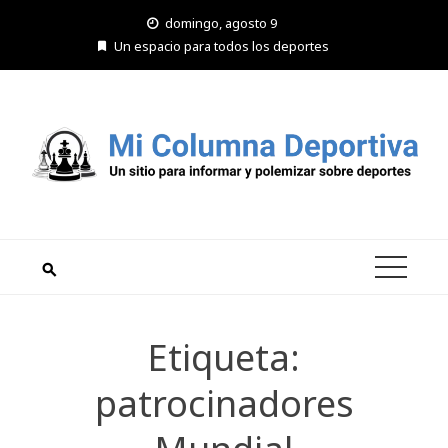
Saltar
domingo, agosto 9
al
Un espacio para todos los deportes
contenido
Etiqueta:
patrocinadores