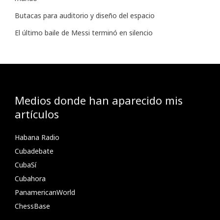
Butacas para auditorio y diseño del espacio
El último baile de Messi terminó en silencio
Medios donde han aparecido mis
artículos
Habana Radio
Cubadebate
CubaSí
Cubahora
PanamericanWorld
ChessBase