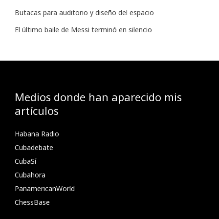
Butacas para auditorio y diseño del espacio
El último baile de Messi terminó en silencio
Medios donde han aparecido mis
artículos
Habana Radio
Cubadebate
CubaSí
Cubahora
PanamericanWorld
ChessBase