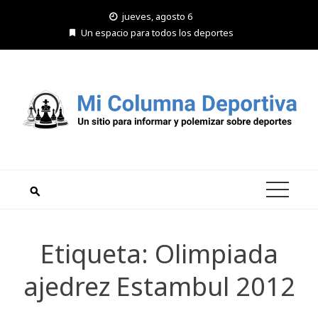
Saltar
jueves, agosto 6
al
Un espacio para todos los deportes
contenido
Etiqueta:
Olimpiada
ajedrez Estambul 2012