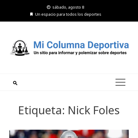
Saltar
sábado, agosto 8
al
Un espacio para todos los deportes
contenido
Etiqueta:
Nick Foles