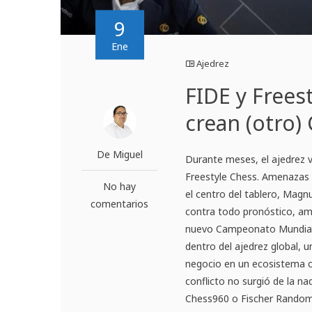
9
Ene
Ajedrez
FIDE y Frees
crean (otro
De Miguel
Durante meses, el ajedrez v
Freestyle Chess. Amenazas l
No hay
el centro del tablero, Magn
comentarios
contra todo pronóstico, am
nuevo Campeonato Mundial. 
dentro del ajedrez global, u
negocio en un ecosistema c
conflicto no surgió de la n
Chess960 o Fischer Random,