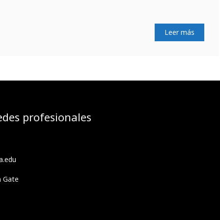
Leer más
edes profesionales
a.edu
h Gate