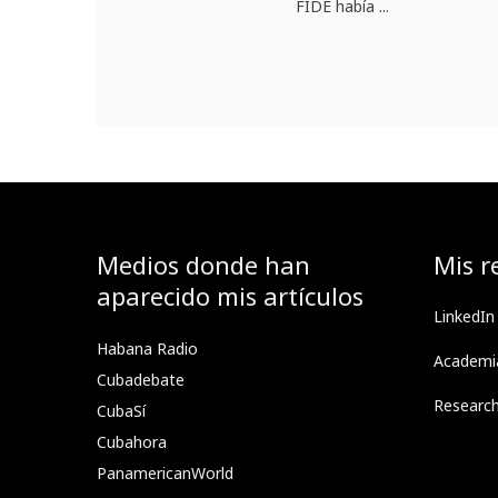
FIDE había ...
Medios donde han
Mis r
aparecido mis artículos
LinkedIn
Habana Radio
Academi
Cubadebate
Researc
CubaSí
Cubahora
PanamericanWorld