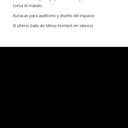
toma el mando
Butacas para auditorio y diseño del espacio
El último baile de Messi terminó en silencio