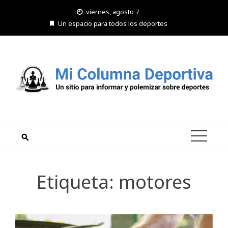
Saltar
viernes, agosto 7
al
Un espacio para todos los deportes
contenido
Etiqueta:
motores