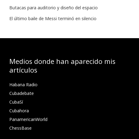
Butacas para auditorio y diseño del espacio
El último baile de Messi terminó en silencio
Medios donde han aparecido mis
artículos
Habana Radio
Cubadebate
CubaSí
Cubahora
PanamericanWorld
ChessBase