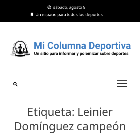
Saltar
sábado, agosto 8
al
Un espacio para todos los deportes
contenido
Etiqueta:
Leinier
Domínguez campeón