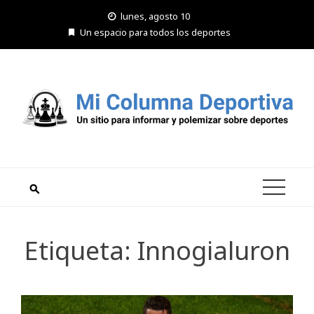
Saltar
lunes, agosto 10
al
Un espacio para todos los deportes
contenido
Etiqueta:
Innogialuron