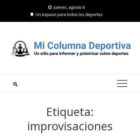
Saltar
jueves, agosto 6
al
Un espacio para todos los deportes
contenido
Etiqueta:
improvisaciones