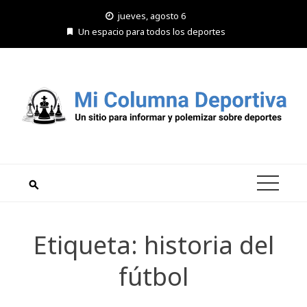
Saltar
jueves, agosto 6
al
Un espacio para todos los deportes
contenido
Etiqueta:
historia del
fútbol