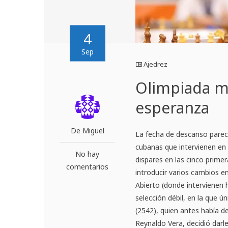
4
Sep
Ajedrez
Olimpiada mu
esperanza
De Miguel
La fecha de descanso parec
cubanas que intervienen en
No hay
dispares en las cinco prime
comentarios
introducir varios cambios en
Abierto (donde intervienen 
selección débil, en la que 
(2542), quien antes había de
Reynaldo Vera, decidió darl