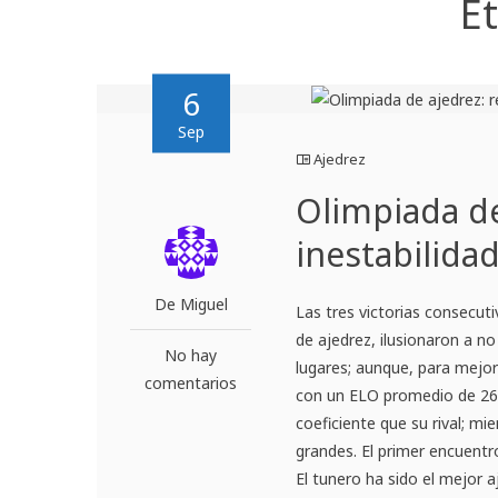
E
6
Sep
Ajedrez
Olimpiada de
inestabilida
De Miguel
Las tres victorias consecuti
de ajedrez, ilusionaron a n
No hay
lugares; aunque, para mejor
comentarios
con un ELO promedio de 268
coeficiente que su rival; mi
grandes. El primer encuentr
El tunero ha sido el mejor 