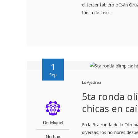
el tercer tablero e Isán Or
fue la de Leini...
1
Sep
Ajedrez
5ta ronda ol
chicas en caí
De Miguel
En la 5ta ronda de la Olim
diversas: los hombres despe
No hay