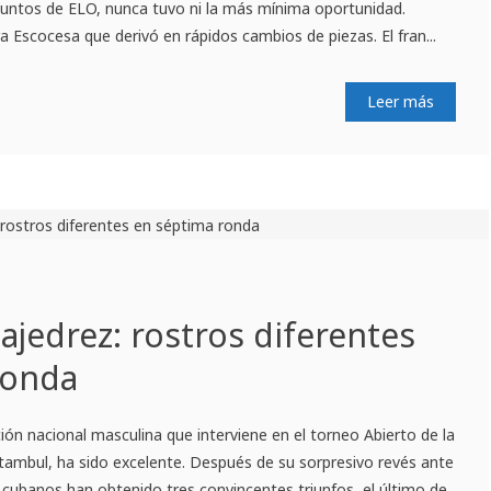
 puntos de ELO, nunca tuvo ni la más mínima oportunidad.
 Escocesa que derivó en rápidos cambios de piezas. El fran...
Leer más
ajedrez: rostros diferentes
ronda
ción nacional masculina que interviene en el torneo Abierto de la
tambul, ha sido excelente. Después de su sorpresivo revés ante
os cubanos han obtenido tres convincentes triunfos, el último de