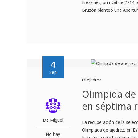
Fressinet, un rival de 2714
Bruzón planteó una Apertura
4
Sep
Ajedrez
Olimpida de 
en séptima 
De Miguel
La recuperación de la selec
Olimpiada de ajedrez, en Es
No hay
Irán, en la cuarta ronda, l